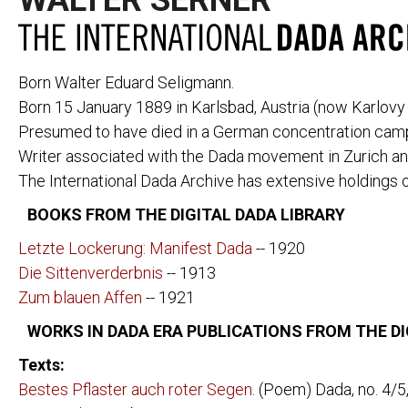
WALTER SERNER
Born Walter Eduard Seligmann.
Born 15 January 1889 in Karlsbad, Austria (now Karlovy
Presumed to have died in a German concentration camp 
Writer associated with the Dada movement in Zurich a
PERIODICALS
291
CABARET VOL
The International Dada Archive has extensive holdings 
391
CANNIBALE
ACTION
LE COEUR À 
BOOKS FROM THE DIGITAL DADA LIBRARY
AESTHETE 1925
DADA
Letzte Lockerung: Manifest Dada
ALMANACH DER
-- 1920
DER DADA
FREIEN ZEITUNG
L'ÉLAN
Die Sittenverderbnis
-- 1913
ALMANACH DER
FREIE STRAS
Zum blauen Affen
-- 1921
NEUEN JUGEND
DIE FREUDE
DER ARARAT
WORKS IN DADA ERA PUBLICATIONS FROM THE DI
LITTÉRATURE
AVENTURE
MAINTENANT
Texts:
BLINDMAN
MANUSCRIPT
DER BLUTIGE ERNST
Bestes Pflaster auch roter Segen
. (Poem) Dada, no. 4/5,