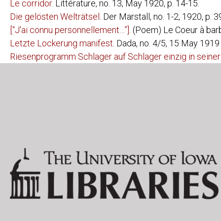
Le corridor
. Littérature, no. 13, May 1920, p. 14-15.
BOOKS BY AUTHOR
PIERRE ALBERT-BIROT:
LAROUNTALA
Die gelösten Welträtsel
. Der Marstall, no. 1-2, 1920, p. 3
CELINE ARNAULD:
TOURNEVIRE
[“J'ai connu personnellement…”]
.
(Poem) Le Coeur à barbe,
JEAN ARP:
NEUE FRANZ
Letzte Lockerung manifest
. Dada, no. 4/5, 15 May 1919 ,
DIE WOLKEN
Riesenprogramm Schlager auf Schlager einzig in seiner
LOUIS ARAGON:
ANICET
LES AVENTUR
FEU DE JOIE
JOAHNNES BAADER:
[POSTKARTE 
HUGO BALL:
FLAMETTI
ZUR KRITIK 
SERGE CHARCHOUNE:
DADAIZM: KO
THEO VAN DOESBURG:
ANTHOLOGIE
CLASSIQUE 
DE NIEUWE B
DRIE VOORD
WAT IS DADA
CARL EINSTEIN:
AFRIKANISCH
NEGERPLAST
PAUL ELUARD:
LES ANIMAU