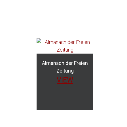
SISCHE MALEREI
PUMPE
ES DE TÉLÉMAQUE
HINDENBURG]
Almanach der Freien
ER DEUTSCHEN INTELLIGENZ
Zeitung
PILIATSIIA
VIEW
-BONSET
BAROQUE MODERNE
EWEGING IN DE SCHILDERKUNST
ACHTEN OVER DE NIEUWE BEELDENDE KUNST
E PLASTIK
K
 ET LEURS HOMMES
ÉS DE LA VIE