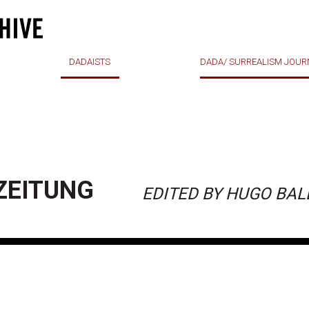
DADAISTS
DADA/ SURREALISM JOUR
TAIRE
DER MARSTALL
DE STIJL
MÉCANO
Z
BARBE
MENSCHEN
ZENIT
MERZ
DER ZWEEMANN
NEUE JUGEND
ZEITUNG
EDITED BY HUGO BAL
PEREVOZ DADA
E
DIE PLEITE
PROJECTEUR
PROVERBE
DIE SCHAMMMADE
 (MSS)
SIC