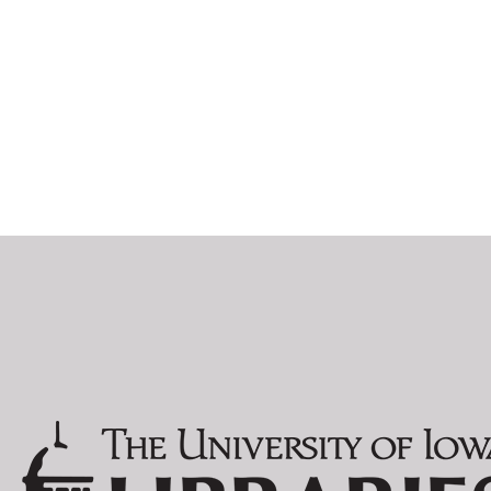
MAX ERNST:
EXPOSITION 
JULIUS EVOLA:
ARTE ASTRAT
EDGAR FIRN (KARL DÖHMAN) (DAIMONIDES
GEORGE GROSZ:
DAS GESICHT
MIT PINSEL 
MARSDEN HARTLEY:
ADVENTURES 
RAOUL HAUSMANN:
PRÉSENTISM
EMMY HENNINGS:
DAS BRANDM
GEFÄNGNIS
DIE LETZTE F
WIELAND HERZFELDE:
SCHUTZHAFT
TRAGIGROTES
RICHARD HUELSENBECK:
DADA ALMAN
DADA SIEGT
DEUTSCHLAN
DOCTOR BILL
EN AVANT DA
PHANTASTISC
SCHALABEN, 
VERWANDLU