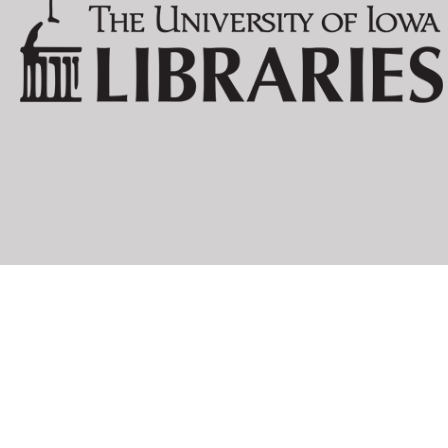
ILIAZD (ILIA ZDANEVICH):
LIDANTIU FA
MATTHEW JOSEPHSON:
GALIMATHIAS
FRANZ JUNG:
ARBEITSFRIE
HUNGER AN 
OPFERUNG
PROLETARIER
DIE ROTE W
SAUL
SOPHIE
DER SPRUNG 
DIE TECHNIK
DAS TROTTE
LAJOS KÁSSAK
NOVELLÁSKÖ
JULIUS KREKEL
(CLÉMENT PANSAERS):
ZIEK; EENE 
MAN RAY:
UNE BONNE 
EXPOSITION 
WALTER MEHRING:
ALGIER
DAS KETZERB
DAS POLITIS
PAUL VAN OSTAIJEN:
BEZETTE STA