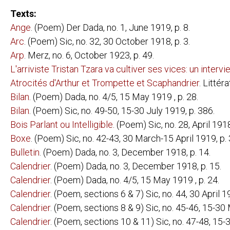
BOOKS BY AUTHOR
PIERRE ALBERT-BIROT:
LAROUNTALA
Texts:
CELINE ARNAULD:
TOURNEVIRE
Ange
. (Poem) Der Dada, no. 1, June 1919, p. 8.
Arc
. (Poem) Sic, no. 32, 30 October 1918, p. 3.
JEAN ARP:
NEUE FRANZ
DIE WOLKEN
Arp
. Merz, no. 6, October 1923, p. 49.
LOUIS ARAGON:
ANICET
L'arriviste Tristan Tzara va cultiver ses vices: un intervi
LES AVENTUR
FEU DE JOIE
Atrocités d'Arthur et Trompette et Scaphandrier
. Littér
Bilan
. (Poem) Dada, no. 4/5, 15 May 1919 , p. 28.
JOAHNNES BAADER:
[POSTKARTE 
Bilan
. (Poem) Sic, no. 49-50, 15-30 July 1919, p. 386.
HUGO BALL:
FLAMETTI
ZUR KRITIK 
Bois Parlant ou Intelligible
. (Poem) Sic, no. 28, April 1918
SERGE CHARCHOUNE:
DADAIZM: KO
Boxe
. (Poem) Sic, no. 42-43, 30 March-15 April 1919, p.
Bulletin
. (Poem) Dada, no. 3, December 1918, p. 14.
THEO VAN DOESBURG:
ANTHOLOGIE
CLASSIQUE 
Calendrier
. (Poem) Dada, no. 3, December 1918, p. 15.
DE NIEUWE B
DRIE VOORD
Calendrier
. (Poem) Dada, no. 4/5, 15 May 1919 , p. 24.
WAT IS DADA
Calendrier
. (Poem, sections 6 & 7) Sic, no. 44, 30 April 1
CARL EINSTEIN:
AFRIKANISCH
Calendrier
. (Poem, sections 8 & 9) Sic, no. 45-46, 15-30
NEGERPLAST
Calendrier
. (Poem, sections 10 & 11) Sic, no. 47-48, 15-
PAUL ELUARD:
LES ANIMAU