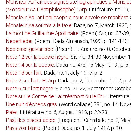
Monsieur Aa fait des signes sténographiques à Monsie
(Monsieur Aa L'Antiphilosophe) : Arp
CLÉMENT PANSAERS:
. Littérature, no. 19
L'APOLOGIE 
BAR NICANO
Monsieur Aa l'antiphilosophie nous envoie ce manifest
.
LE PAN PAN 
ZIEK; EENE 
Monsieur Aa soumis à la taxe
. Dada, no. 7, March 1920, p
WALTER PETRY:
DIE DADAIST
La mort de Guillaume Apollinaire
. (Poem) Sic, no. 37-39
Negerlieder
. (Poem) Dada Almanach, 1920, p. 141-143.
FRANCIS PICABIA:
L'ATHLÈTE D
EXPOSITION 
Noblesse galvanisée
. (Poem) Littérature, no. 8, October
JÉSUS CHRI
PENSÉES SA
Note 12 sur la poésie nègre
. Sic, no. 34, 30 November 19
POÈMES ET D
UNIQUE EUN
Note 14 sur la poésie
. Dada, no. 4/5, 15 May 1919 , p. 5.
Note 18 sur l'art
. Dada, no. 1, July 1917, p. 2
GEORGES
RIBEMONT-DESSAIGNES:
EMPEREUR D
Note 2 sur l'art : H. Arp
. Dada, no. 2, December 1917, p. 2
EXPOSITION 
LEDANTU LE 
Note 6 sur l’art nègre
. Sic, no. 21-22, September-Octobe
ALFRED SAUERMANN
DADA-ENZYKL
Note sur le Comte de Lautréamont ou le Cri
. Littérature,
Une nuit d'échecs gras
. (Word collage) 391, no. 14, Nov
BRUNO SCHÖNLANK:
SONNIGES L
Palet
. Littérature, no. 6, August 1919, p. 22-23.
KURT SCHWITTERS:
ANNA BLUME 
ANNA BLUME 
Pastilles d'acier acide
. (Fragment) Cannibale, no. 2, May 
MEMOIREN AN
Pays voir blanc
. (Poem) Dada, no. 1, July 1917, p. 10.
ARTHUR SEGAL:
VOM STRAND