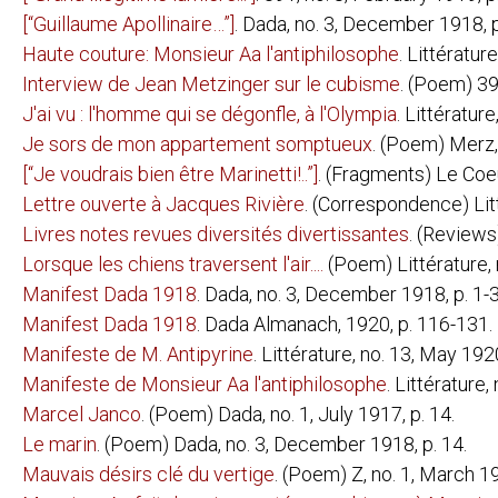
[“Guillaume Apollinaire…”]
. Dada, no. 3, December 1918, p
ILIAZD (ILIA ZDANEVICH):
LIDANTIU FA
Haute couture: Monsieur Aa l'antiphilosophe
. Littératur
MATTHEW JOSEPHSON:
GALIMATHIAS
Interview de Jean Metzinger sur le cubisme
. (Poem) 39
FRANZ JUNG:
ARBEITSFRIE
J'ai vu : l'homme qui se dégonfle, à l'Olympia
. Littérature
HUNGER AN 
OPFERUNG
Je sors de mon appartement somptueux
. (Poem) Merz, 
PROLETARIER
[“Je voudrais bien être Marinetti!..”]
. (Fragments) Le Coeur
DIE ROTE W
SAUL
Lettre ouverte à Jacques Rivière
. (Correspondence) Lit
SOPHIE
DER SPRUNG 
Livres notes revues diversités divertissantes
. (Reviews
DIE TECHNIK
DAS TROTTE
Lorsque les chiens traversent l'air...
.
(Poem) Littérature, 
Manifest Dada 1918
. Dada, no. 3, December 1918, p. 1-3
LAJOS KÁSSAK
NOVELLÁSKÖ
Manifest Dada 1918
. Dada Almanach, 1920, p. 116-131.
JULIUS KREKEL
(CLÉMENT PANSAERS):
ZIEK; EENE 
Manifeste de M. Antipyrine
. Littérature, no. 13, May 192
MAN RAY:
UNE BONNE 
Manifeste de Monsieur Aa l'antiphilosophe
. Littérature,
EXPOSITION 
Marcel Janco
. (Poem) Dada, no. 1, July 1917, p. 14.
WALTER MEHRING:
ALGIER
Le marin
. (Poem) Dada, no. 3, December 1918, p. 14.
DAS KETZERB
DAS POLITIS
Mauvais désirs clé du vertige
. (Poem) Z, no. 1, March 19
PAUL VAN OSTAIJEN:
BEZETTE STA