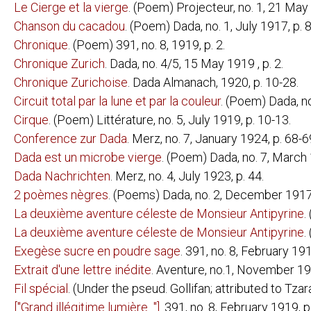
LES NÉCESSIT
Le Cierge et la vierge
. (Poem) Projecteur, no. 1, 21 May
MAX ERNST:
EXPOSITION 
Chanson du cacadou
. (Poem) Dada, no. 1, July 1917, p. 
Chronique
. (Poem) 391, no. 8, 1919, p. 2.
JULIUS EVOLA:
ARTE ASTRAT
Chronique Zurich
. Dada, no. 4/5, 15 May 1919 , p. 2.
EDGAR FIRN (KARL DÖHMAN) (DAIMONIDES
Chronique Zurichoise
. Dada Almanach, 1920, p. 10-28.
GEORGE GROSZ:
DAS GESICH
MIT PINSEL 
Circuit total par la lune et par la couleur
. (Poem) Dada, n
MARSDEN HARTLEY:
ADVENTURES 
Cirque
. (Poem) Littérature, no. 5, July 1919, p. 10-13.
Conference zur Dada
. Merz, no. 7, January 1924, p. 68-6
RAOUL HAUSMANN:
PRÉSENTISM
Dada est un microbe vierge
. (Poem) Dada, no. 7, March 
EMMY HENNINGS:
DAS BRANDM
GEFÄNGNIS
Dada Nachrichten
. Merz, no. 4, July 1923, p. 44.
DIE LETZTE 
2 poèmes nègres
. (Poems) Dada, no. 2, December 1917,
WIELAND HERZFELDE:
SCHUTZHAF
La deuxième aventure céleste de Monsieur Antipyrine
.
TRAGIGROTE
La deuxième aventure céleste de Monsieur Antipyrine
.
RICHARD HUELSENBECK:
DADA ALMA
DADA SIEGT
Exegèse sucre en poudre sage
. 391, no. 8, February 191
DEUTSCHLAN
DOCTOR BILL
Extrait d'une lettre inédite
. Aventure, no.1, November 192
EN AVANT D
Fil spécial
. (Under the pseud. Gollifan; attributed to Tzar
PHANTASTIS
SCHALABEN,
["Grand illégitime lumière..."]
. 391, no. 8, February 1919, p.
VERWANDLU