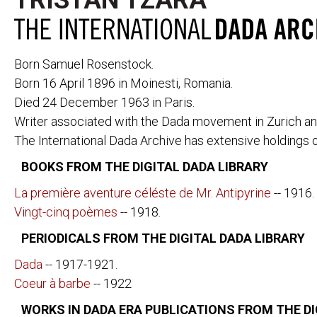
TRISTAN TZARA
Born Samuel Rosenstock.
Born 16 April 1896 in Moinesti, Romania.
Died 24 December 1963 in Paris.
Writer associated with the Dada movement in Zurich an
PERIODICALS
291
CABARET VOL
The International Dada Archive has extensive holdings 
391
CANNIBALE
ACTION
LE COEUR À 
BOOKS FROM THE DIGITAL DADA LIBRARY
AESTHETE 1925
DADA
La première aventure céléste de Mr. Antipyrine
ALMANACH DER
DER DADA
-- 1916.
FREIEN ZEITUNG
L'ÉLAN
Vingt-cinq poèmes
-- 1918.
ALMANACH DER
FREIE STRAS
NEUEN JUGEND
PERIODICALS FROM THE DIGITAL DADA LIBRARY
DIE FREUDE
DER ARARAT
LITTÉRATURE
Dada
-- 1917-1921.
AVENTURE
MAINTENANT
Coeur à barbe
-- 1922
BLINDMAN
MANUSCRIPT
DER BLUTIGE ERNST
WORKS IN DADA ERA PUBLICATIONS FROM THE DI