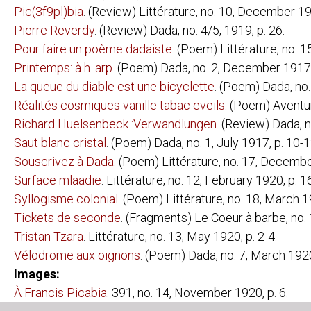
Pic(3f9pl)bia
. (Review) Littérature, no. 10, December 19
WALTER SERNER:
LETZTE LOCK
Pierre Reverdy
. (Review) Dada, no. 4/5, 1919, p. 26.
DIE SITTENV
ZUM BLAUEN
Pour faire un poème dadaiste
. (Poem) Littérature, no. 1
PHILIPPE SOUPAULT:
GARAGE
Printemps: à h. arp
. (Poem) Dada, no. 2, December 1917,
ROSE DES VE
La queue du diable est une bicyclette
. (Poem) Dada, no.
WESTWEGO
Réalités cosmiques vanille tabac eveils
. (Poem) Aventur
CHRISTOF SPENGEMANN:
KUNST KÜNS
DIE WAHRHEI
Richard Huelsenbeck :Verwandlungen
. (Review) Dada, n
SHINKICHI TAKAHASHI:
DADA
Saut blanc cristal
. (Poem) Dada, no. 1, July 1917, p. 10-1
Souscrivez à Dada
. (Poem) Littérature, no. 17, Decembe
TRISTAN TZARA:
VINGT-CINQ 
LA PREMIÈRE
Surface mlaadie
. Littérature, no. 12, February 1920, p. 16
JACQUES VACHÉ:
LETTRES DE 
Syllogisme colonial
. (Poem) Littérature, no. 18, March 1
MELCHIOR VISCHER
DER TEEMEIS
Tickets de seconde
. (Fragments) Le Coeur à barbe, no. 1
HERMYNIA ZUR MÜHLEN:
WAS PETERC
Tristan Tzara
. Littérature, no. 13, May 1920, p. 2-4.
Vélodrome aux oignons
. (Poem) Dada, no. 7, March 1920,
EPHEMERA:
DADA AUSST
ERSTE INTER
Images:
EXCURSIONS &
PAPILLONS 
À Francis Picabia
. 391, no. 14, November 1920, p. 6.