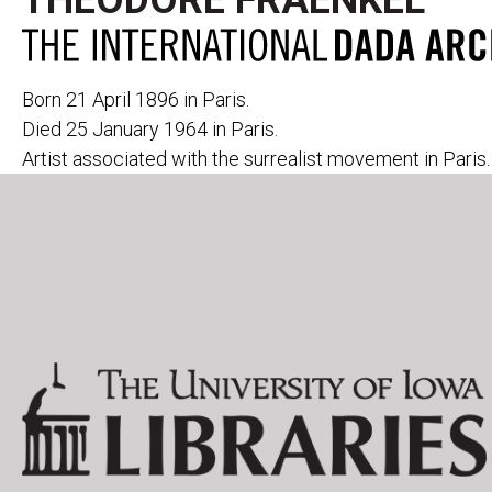
THEODORE FRAENKEL
Born 21 April 1896 in Paris.
Died 25 January 1964 in Paris.
Artist associated with the surrealist movement in Paris.
PERIODICALS
291
CABARET VOL
391
CANNIBALE
ACTION
LE COEUR À 
AESTHETE 1925
DADA
ALMANACH DER
DER DADA
FREIEN ZEITUNG
L'ÉLAN
ALMANACH DER
FREIE STRAS
NEUEN JUGEND
DIE FREUDE
DER ARARAT
LITTÉRATURE
AVENTURE
MAINTENANT
BLINDMAN
MANUSCRIPT
DER BLUTIGE ERNST