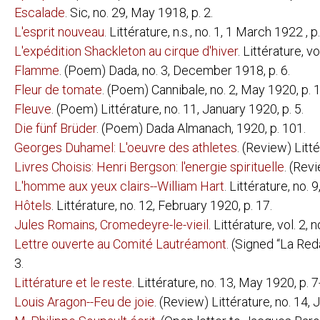
LES NÉCESSIT
Escalade
. Sic, no. 29, May 1918, p. 2.
MAX ERNST:
EXPOSITION 
L'esprit nouveau
. Littérature, n.s., no. 1, 1 March 1922 , p
JULIUS EVOLA:
ARTE ASTRAT
L'expédition Shackleton au cirque d'hiver
. Littérature, v
EDGAR FIRN (KARL DÖHMAN) (DAIMONIDES
Flamme
. (Poem) Dada, no. 3, December 1918, p. 6.
GEORGE GROSZ:
DAS GESICH
Fleur de tomate
. (Poem) Cannibale, no. 2, May 1920, p. 1
MIT PINSEL 
Fleuve
. (Poem) Littérature, no. 11, January 1920, p. 5.
MARSDEN HARTLEY:
ADVENTURES 
Die fünf Brüder
. (Poem) Dada Almanach, 1920, p. 101.
RAOUL HAUSMANN:
PRÉSENTISM
Georges Duhamel: L'oeuvre des athletes
. (Review) Litté
EMMY HENNINGS:
DAS BRANDM
Livres Choisis: Henri Bergson: l'energie spirituelle
. (Rev
GEFÄNGNIS
L'homme aux yeux clairs--William Hart
. Littérature, no.
DIE LETZTE 
Hôtels
. Littérature, no. 12, February 1920, p. 17.
WIELAND HERZFELDE:
SCHUTZHAF
TRAGIGROTE
Jules Romains, Cromedeyre-le-vieil
. Littérature, vol. 2,
RICHARD HUELSENBECK:
DADA ALMA
Lettre ouverte au Comité Lautréamont
. (Signed “La Reda
DADA SIEGT
3.
DEUTSCHLAN
DOCTOR BILL
Littérature et le reste
. Littérature, no. 13, May 1920, p. 7
EN AVANT D
PHANTASTIS
Louis Aragon--Feu de joie
. (Review) Littérature, no. 14, 
SCHALABEN,
VERWANDLU