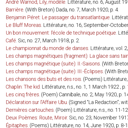
André Warnod, Lily, modèle
. Littérature, no. 6, August 19
BOOKS BY AUTHOR
PIERRE ALBERT-BIROT:
LAROUNTALA
Barrière
. (With Breton) Dada, no. 7, March 1920, p. 4.
CELINE ARNAULD:
TOURNEVIRE
Benjamin Péret: Le passager du transatlantique
. Littéra
JEAN ARP:
NEUE FRANZ
Le Bluff Moreas
. Littérature, no. 16, September-October
DIE WOLKEN
Un bon mouvement: l'école de technique poétique
. Litt
LOUIS ARAGON:
ANICET
Café
. Sic, no. 27, March 1918, p. 2.
LES AVENTUR
FEU DE JOIE
Le championnat du monde de danses
. Littérature, vol. 
JOAHNNES BAADER:
[POSTKARTE 
Les champs magnétiques (fragment): La glace sans tai
HUGO BALL:
FLAMETTI
Les champs magnétique (suite): II.-Saisons
. (With Breto
ZUR KRITIK 
Les champs magnétique (suite): III.-Éclipses
. (With Bre
SERGE CHARCHOUNE:
DADAIZM: KO
Les chansons des buts et des rois
. (Poems) Littérature,
THEO VAN DOESBURG:
ANTHOLOGIE
Chaplin: The kid
. Littérature, n.s., no. 1, 1 March 1922 , p. 
CLASSIQUE 
DE NIEUWE B
Les cinq frères
. (Poem) Cannibale, no. 2, May 1920, p. 1
DRIE VOORD
Déclaration sur l'Affaire Ubu
. (Signed “La Redaction”; with
WAT IS DADA
Dernières cartouches
. (Poem) Littérature, n.s., no. 11-1
CARL EINSTEIN:
AFRIKANISCH
NEGERPLAST
Deux Poèmes: Route, Miroir
. Sic, no. 23, November 1917,
PAUL ELUARD:
LES ANIMAU
Épitaphes
. (Poems) Littérature, no. 14, June 1920, p. 8-1