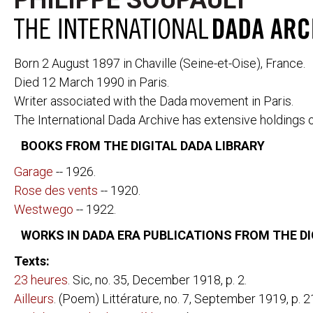
PHILIPPE SOUPAULT
Born 2 August 1897 in Chaville (Seine-et-Oise), France.
Died 12 March 1990 in Paris.
Writer associated with the Dada movement in Paris.
The International Dada Archive has extensive holdings 
PERIODICALS
291
CABARET VOL
391
CANNIBALE
BOOKS FROM THE DIGITAL DADA LIBRARY
ACTION
LE COEUR À 
Garage
-- 1926.
AESTHETE 1925
DADA
Rose des vents
-- 1920.
ALMANACH DER
DER DADA
FREIEN ZEITUNG
L'ÉLAN
Westwego
-- 1922.
ALMANACH DER
FREIE STRAS
NEUEN JUGEND
WORKS IN DADA ERA PUBLICATIONS FROM THE DI
DIE FREUDE
DER ARARAT
LITTÉRATURE
Texts:
AVENTURE
MAINTENANT
23 heures
. Sic, no. 35, December 1918, p. 2.
BLINDMAN
MANUSCRIPT
DER BLUTIGE ERNST
Ailleurs
. (Poem) Littérature, no. 7, September 1919, p. 2