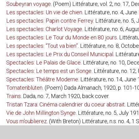
Soubeyran voyage
. (Poem) Littérature, vol. 2, no. 17, 
CLÉMENT PANSAERS:
L'APOLOGIE 
Les spectacles: Un vie de chien
. Littérature, no. 4, June
BAR NICANO
LE PAN PAN 
Les spectacles: Papin contre Ferrey
. Littérature, no. 5,
ZIEK; EENE 
Les spectacles: Charlot Voyage
. Littérature, no. 6, Augu
WALTER PETRY:
DIE DADAIST
Les spectacles: Le Tour du Monde en 80 jours
. Littéra
FRANCIS PICABIA:
L'ATHLÈTE D
Les spectacles: “Tout va bien”
. Littérature, no. 8, Octobe
EXPOSITION 
JÉSUS CHRI
Les spectacles: Le Prix du Conseil Municipal
. Littératu
PENSÉES SA
Spectacles: Le Palais de Glace
. Littérature, no. 10, De
POÈMES ET D
UNIQUE EUN
Spectacles: Le temps est un Songe
. Littérature, no. 12
GEORGES
Spectacles: Théâtre Moderne
. Littérature, no. 14, June
RIBEMONT-DESSAIGNES:
EMPEREUR D
Tomatenblüten
. (Poem) Dada Almanach, 1920, p. 101-1
EXPOSITION 
LEDANTU LE 
Trains
. Dada, no. 7, March 1920, back cover.
ALFRED SAUERMANN
DADA-ENZYKL
Tristan Tzara: Cinéma calendrier du coeur abstrait
. Litt
BRUNO SCHÖNLANK:
SONNIGES L
Vie de John Millington Synge
. Littérature, no. 5, July 19
KURT SCHWITTERS:
ANNA BLUME 
Vous m'oublierez
. (With Breton) Littérature, n.s. no. 4, 
ANNA BLUME 
MEMOIREN AN
ARTHUR SEGAL:
VOM STRAND