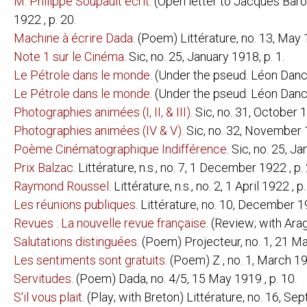
M. Philippe Soupault écrit
. (Open letter to Jacques Baro
1922 , p. 20.
ILIAZD (ILIA ZDANEVICH):
LIDANTIU FA
Machine à écrire Dada
. (Poem) Littérature, no. 13, May 
MATTHEW JOSEPHSON:
GALIMATHIAS
Note 1 sur le Cinéma
. Sic, no. 25, January 1918, p. 1.
FRANZ JUNG:
ARBEITSFRIE
HUNGER AN 
Le Pétrole dans le monde
. (Under the pseud. Léon Danco
OPFERUNG
Le Pétrole dans le monde
. (Under the pseud. Léon Danco
PROLETARIER
DIE ROTE W
Photographies animées (I, II, & III)
. Sic, no. 31, October 1
SAUL
SOPHIE
Photographies animées (IV & V)
. Sic, no. 32, November 1
DER SPRUNG 
Poème Cinématographique Indifférence
. Sic, no. 25, Ja
DIE TECHNIK
DAS TROTTE
Prix Balzac
. Littérature, n.s., no. 7, 1 December 1922 , p.
LAJOS KÁSSAK
NOVELLÁSKÖ
Raymond Roussel
. Littérature, n.s., no. 2, 1 April 1922 , p
JULIUS KREKEL
Les réunions publiques
. Littérature, no. 10, December 19
(CLÉMENT PANSAERS):
ZIEK; EENE 
Revues : La nouvelle revue française
. (Review; with Arag
MAN RAY:
UNE BONNE 
Salutations distinguées
. (Poem) Projecteur, no. 1, 21 M
EXPOSITION 
Les sentiments sont gratuits
. (Poem) Z , no. 1, March 19
WALTER MEHRING:
ALGIER
DAS KETZERB
Servitudes
. (Poem) Dada, no. 4/5, 15 May 1919 , p. 10.
DAS POLITIS
S'il vous plait
. (Play; with Breton) Littérature, no. 16, 
PAUL VAN OSTAIJEN:
BEZETTE STA