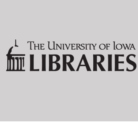
WALTER SERNER:
LETZTE LOCK
DIE SITTENV
ZUM BLAUEN
PHILIPPE SOUPAULT:
GARAGE
ROSE DES VE
WESTWEGO
CHRISTOF SPENGEMANN:
KUNST KÜNS
DIE WAHRHEI
SHINKICHI TAKAHASHI:
DADA
TRISTAN TZARA:
VINGT-CINQ 
LA PREMIÈRE
JACQUES VACHÉ:
LETTRES DE 
MELCHIOR VISCHER
DER TEEMEIS
HERMYNIA ZUR MÜHLEN:
WAS PETERC
EPHEMERA:
DADA AUSST
ERSTE INTER
EXCURSIONS &
PAPILLONS 