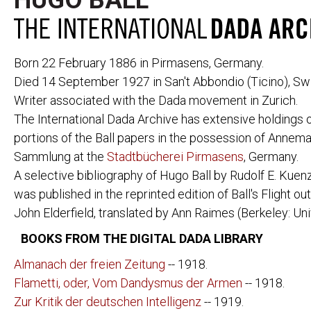
HUGO BALL
Born 22 February 1886 in Pirmasens, Germany.
Died 14 September 1927 in San't Abbondio (Ticino), Swi
Writer associated with the Dada movement in Zurich.
The International Dada Archive has extensive holdings o
PERIODICALS
291
CABARET VOL
portions of the Ball papers in the possession of Annema
391
CANNIBALE
ACTION
LE COEUR À 
Sammlung at the
Stadtbücherei Pirmasens
, Germany.
AESTHETE 1925
DADA
A selective bibliography of Hugo Ball by Rudolf E. Kuen
ALMANACH DER
DER DADA
was published in the reprinted edition of Ball's Flight o
FREIEN ZEITUNG
L'ÉLAN
John Elderfield, translated by Ann Raimes (Berkeley: Univ
ALMANACH DER
FREIE STRAS
NEUEN JUGEND
BOOKS FROM THE DIGITAL DADA LIBRARY
DIE FREUDE
DER ARARAT
LITTÉRATURE
AVENTURE
Almanach der freien Zeitung
-- 1918.
MAINTENANT
BLINDMAN
Flametti, oder, Vom Dandysmus der Armen
-- 1918.
MANUSCRIPT
DER BLUTIGE ERNST
Zur Kritik der deutschen Intelligenz
-- 1919.