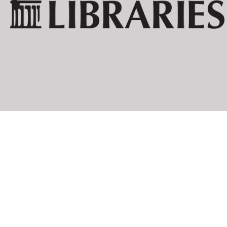
LES NÉCESSIT
MAX ERNST:
EXPOSITION 
JULIUS EVOLA:
ARTE ASTRAT
EDGAR FIRN (KARL DÖHMAN) (DAIMONIDES
GEORGE GROSZ:
DAS GESICH
MIT PINSEL 
MARSDEN HARTLEY:
ADVENTURES 
RAOUL HAUSMANN:
PRÉSENTISM
EMMY HENNINGS:
DAS BRANDM
GEFÄNGNIS
DIE LETZTE 
WIELAND HERZFELDE:
SCHUTZHAF
TRAGIGROTE
RICHARD HUELSENBECK:
DADA ALMA
DADA SIEGT
DEUTSCHLAN
DOCTOR BILL
EN AVANT D
PHANTASTIS
SCHALABEN,
VERWANDLU