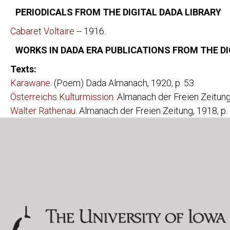
BOOKS BY AUTHOR
PIERRE ALBERT-BIROT:
LAROUNTALA
PERIODICALS FROM THE DIGITAL DADA LIBRARY
CELINE ARNAULD:
TOURNEVIRE
Cabaret Voltaire
-- 1916.
JEAN ARP:
NEUE FRANZ
WORKS IN DADA ERA PUBLICATIONS FROM THE DI
DIE WOLKEN
LOUIS ARAGON:
ANICET
Texts:
LES AVENTUR
FEU DE JOIE
Karawane
. (Poem) Dada Almanach, 1920, p. 53.
Österreichs Kulturmission
. Almanach der Freien Zeitung
JOAHNNES BAADER:
[POSTKARTE 
Walter Rathenau
. Almanach der Freien Zeitung, 1918, p.
HUGO BALL:
FLAMETTI
ZUR KRITIK 
SERGE CHARCHOUNE:
DADAIZM: KO
THEO VAN DOESBURG:
ANTHOLOGIE
CLASSIQUE 
DE NIEUWE B
DRIE VOORD
WAT IS DADA
CARL EINSTEIN:
AFRIKANISCH
NEGERPLAST
PAUL ELUARD:
LES ANIMAU