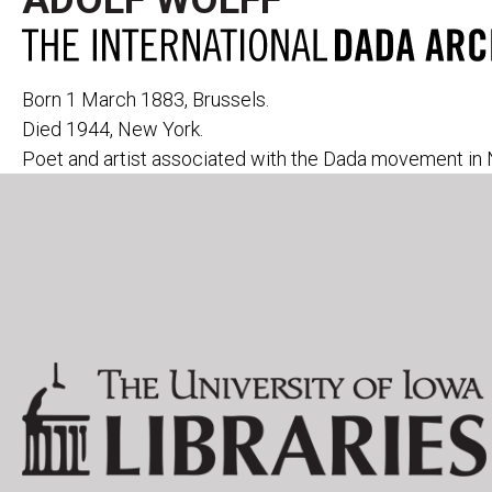
ADOLF WOLFF
Born 1 March 1883, Brussels.
Died 1944, New York.
Poet and artist associated with the Dada movement in
PERIODICALS
291
CABARET VOL
391
CANNIBALE
ACTION
LE COEUR À 
AESTHETE 1925
DADA
ALMANACH DER
DER DADA
FREIEN ZEITUNG
L'ÉLAN
ALMANACH DER
FREIE STRAS
NEUEN JUGEND
DIE FREUDE
DER ARARAT
LITTÉRATURE
AVENTURE
MAINTENANT
BLINDMAN
MANUSCRIPT
DER BLUTIGE ERNST